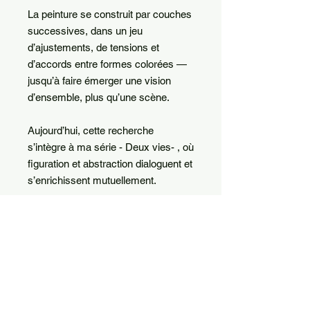
La peinture se construit par couches
successives, dans un jeu
d’ajustements, de tensions et
d’accords entre formes colorées —
jusqu’à faire émerger une vision
d’ensemble, plus qu’une scène.
Aujourd’hui, cette recherche
s’intègre à ma série - Deux vies- , où
figuration et abstraction dialoguent et
s’enrichissent mutuellement.
Acrylique sur bâche de récupération
112 × 123 cm
DÉTAILS D'ARTICLE
Acrylique sur bâche de récupération