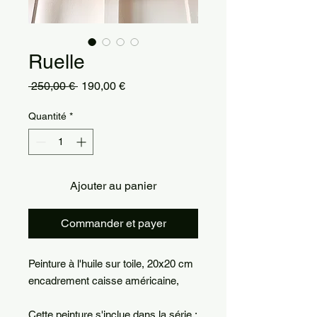
Ruelle
Prix
Prix
 250,00 € 
190,00 €
original
promotionnel
Quantité
*
Ajouter au panier
Commander et payer
Peinture à l'huile sur toile, 20x20 cm
encadrement caisse américaine,
Cette peinture s'inclue dans la série :