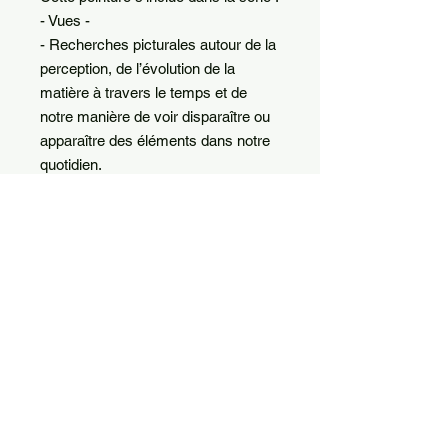
- Vues -
- Recherches picturales autour de la
perception, de l’évolution de la
matière à travers le temps et de
notre manière de voir disparaître ou
apparaître des éléments dans notre
quotidien.
De notre état d’être naît le filtre à
travers lequel on perçois notre
environnement.
INFO DE LIVRAISON
Me contacter pour les détails de
livraison
MARGAUX SAURA