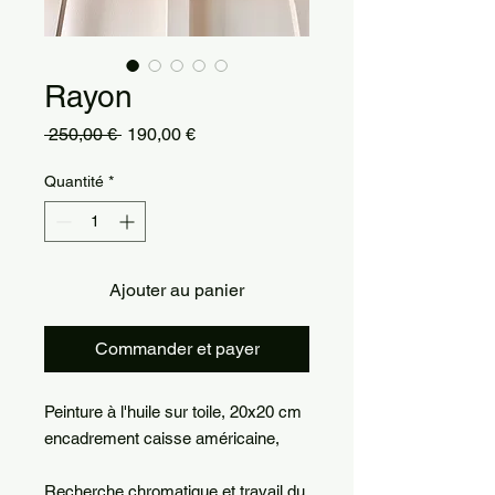
Rayon
Prix
Prix
 250,00 € 
190,00 €
original
promotionnel
Quantité
*
Ajouter au panier
Commander et payer
Peinture à l'huile sur toile, 20x20 cm
encadrement caisse américaine,
Recherche chromatique et travail du