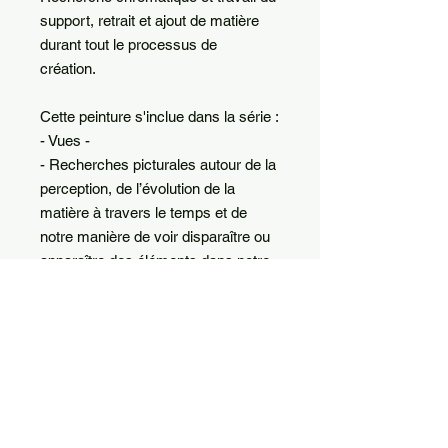
support, retrait et ajout de matière
durant tout le processus de
création.
Cette peinture s'inclue dans la série :
- Vues -
- Recherches picturales autour de la
perception, de l’évolution de la
matière à travers le temps et de
notre manière de voir disparaître ou
apparaître des éléments dans notre
quotidien.
De notre état d’être naît le filtre à
travers lequel on perçois notre
environnement.
INFO DE LIVRAISON