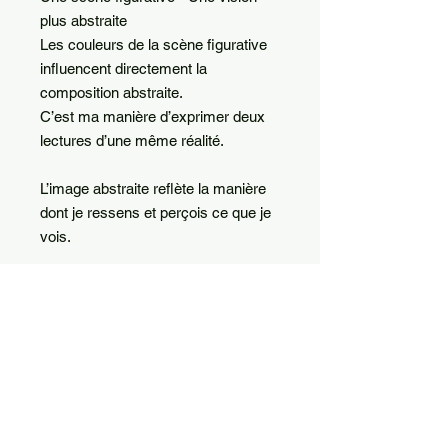
plus abstraite
Les couleurs de la scène figurative
influencent directement la
composition abstraite.
C’est ma manière d’exprimer deux
lectures d’une même réalité.
L’image abstraite reflète la manière
dont je ressens et perçois ce que je
vois.
- Encres aquarelle sur papier – 30 ×
30 cm
INFO DE LIVRAISON
L’œuvre est expédiée sans
DÉTAILS D'ARTICLE
encadrement, par voie postale.