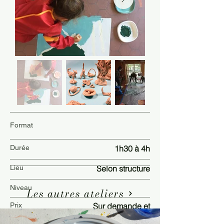
Format
Durée
1h30 à 4h
Lieu
Selon structure
Niveau
Les autres ateliers
Prix
Sur demande et
facture