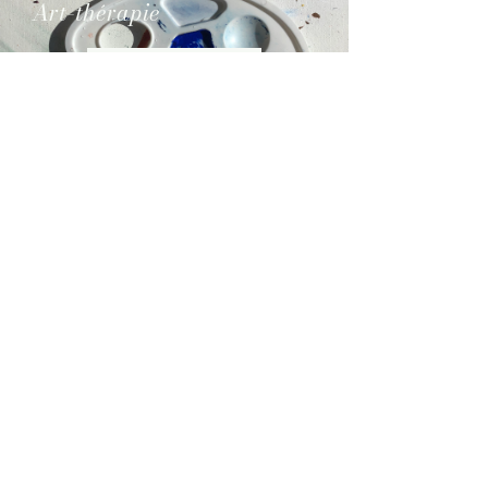
Art-thérapie
Forfai
t
En savoir plus
Événements
En savoir plus
Événements / Ateliers
collectifs privés
En savoir plus