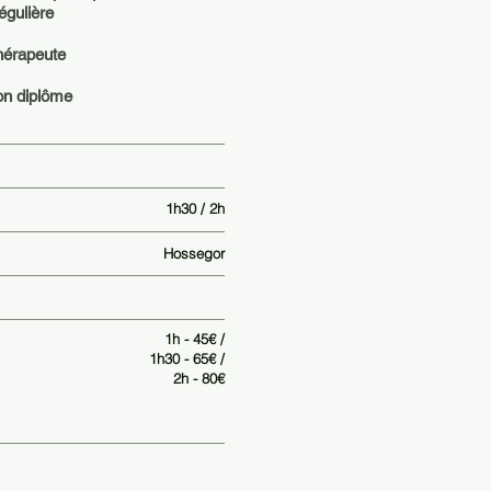
égulière
hérapeute
on diplôme
1h30 / 2h
Hossegor
1h - 45€ /
1h30 - 65€ /
2h - 80€