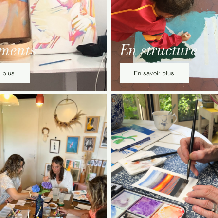
ments
En structure
 plus
En savoir plus