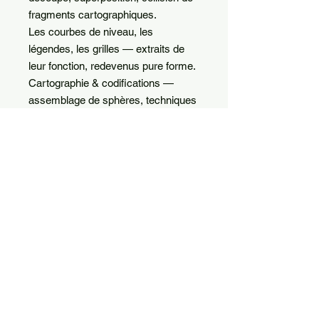
fragments cartographiques.
Les courbes de niveau, les
légendes, les grilles — extraits de
leur fonction, redevenus pure forme.
Cartographie & codifications —
assemblage de sphères, techniques
mixtes.
La carte comme matériau. Pas
comme outil.
Pièce unique ·
Collage & techniques mixtes sur
papier
MARGAUX SAURA